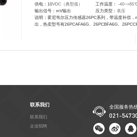
供电：10
VDC（典型值）
工作温度：
-40~+85
输出信号：mV输出
压力类型：
表压
说明：霍尼韦尔压力传感器26PC系列，带温度补偿，
出，热卖型号有26PCAFA6G、26PCBFA6G、26PCC
26PCDFA6G、
26PCFFA6G、
6AF6G,6BF6G,6CF6G,6DF6G,6FF6G...
联系我们
全国服务热
021-5473
联系我们
企业招聘