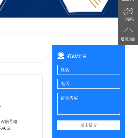
二维码
返回顶部
在线留言
℃
mV信号输
FA6G、